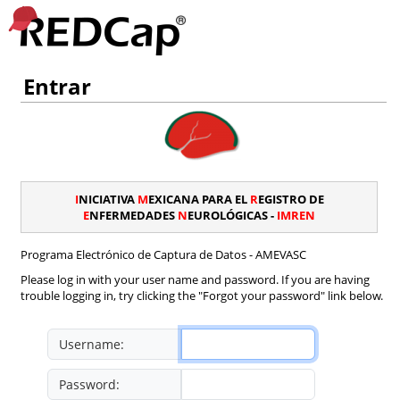
Entrar
I
NICIATIVA
M
EXICANA PARA EL
R
EGISTRO DE
E
NFERMEDADES
N
EUROLÓGICAS -
IMREN
Programa Electrónico de Captura de Datos - AMEVASC
Please log in with your user name and password. If you are having
trouble logging in, try clicking the "Forgot your password" link below.
Username:
Password: